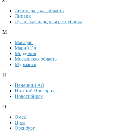
Л
Ленинградская область
Липецк
Луганская народная республика
М
Магадан
Марий Эл
Мордовия
Московская область
Мурманск
Н
Ненецкий АО
Нижний Новгород
Новосибирск
О
Омск
Орел
Оренбург