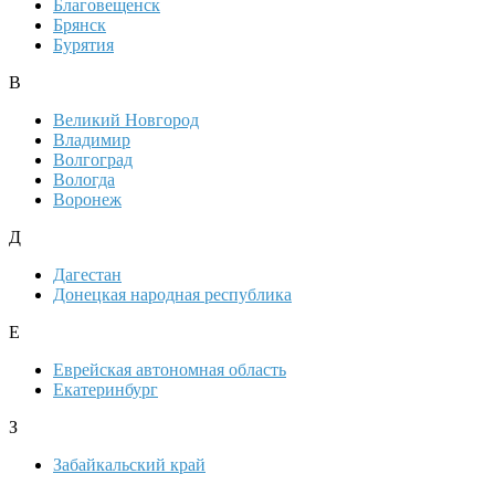
Благовещенск
Брянск
Бурятия
В
Великий Новгород
Владимир
Волгоград
Вологда
Воронеж
Д
Дагестан
Донецкая народная республика
Е
Еврейская автономная область
Екатеринбург
З
Забайкальский край