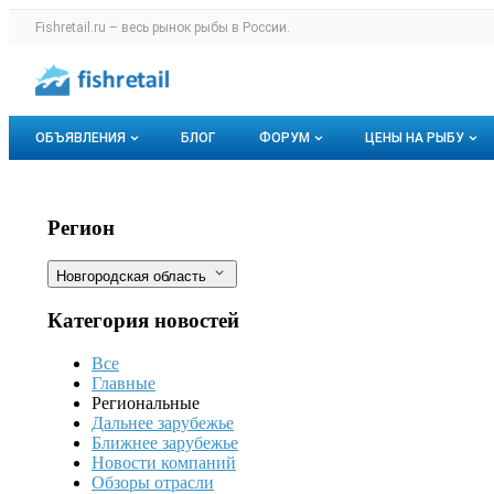
Раздел навигации по сайту fishretail.r
Fishretail.ru – весь
рынок рыбы
в России.
Авторизация и меню пользователя
Навигация по разделам сайта fishretail.ru
ОБЪЯВЛЕНИЯ
БЛОГ
ФОРУМ
ЦЕНЫ НА РЫБУ
Объявления
Все темы
О мониторингах
Подготовлена модель научно-произв
Фильтры
Регион
Горячее предложение
Избранные
Актуальные мо
Новгородская область
Мои объявления
С моим участием
Динамика цен
Категория новостей
Отзывы
Все
Главные
Региональные
Дальнее зарубежье
Ближнее зарубежье
Новости компаний
Обзоры отрасли