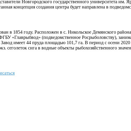
дставители Новгородского государственного университета им. Я
отанная концепция создания центра будет направлена в подведо
ван в 1854 году. Расположен в с. Никольское Демянского района
ФГБУ «Главрыбвод» (подведомственное Росрыболовству), заним
авод имеет 44 пруда площадью 101,7 га. В период с осени 2020
82 экз. сеголеток сига в водные объекты рыбохозяйственного зна
исаться