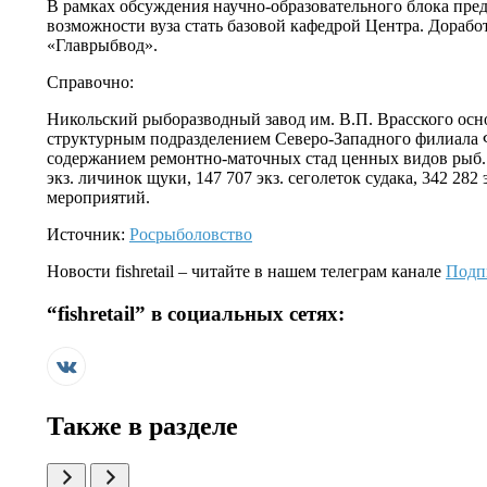
В рамках обсуждения научно-образовательного блока пре
возможности вуза стать базовой кафедрой Центра. Дораб
«Главрыбвод».
Справочно:
Никольский рыборазводный завод им. В.П. Врасского осно
структурным подразделением Северо-Западного филиала 
содержанием ремонтно-маточных стад ценных видов рыб. З
экз. личинок щуки, 147 707 экз. сеголеток судака, 342 2
мероприятий.
Источник:
Росрыболовство
Новости
fishretail
– читайте в нашем телеграм канале
Подп
“
fishretail
” в социальных сетях:
Также в разделе