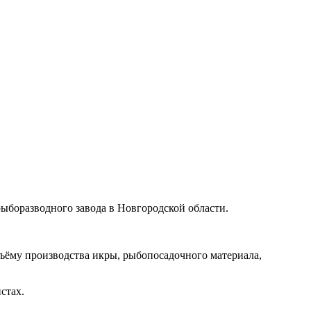
рыборазводного завода в Новгородской области.
ъёму производства икры, рыбопосадочного материала,
стах.