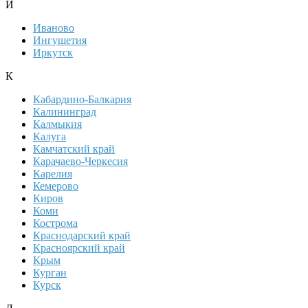
И
Иваново
Ингушетия
Иркутск
К
Кабардино-Балкария
Калининград
Калмыкия
Калуга
Камчатский край
Карачаево-Черкесия
Карелия
Кемерово
Киров
Коми
Кострома
Краснодарский край
Красноярский край
Крым
Курган
Курск