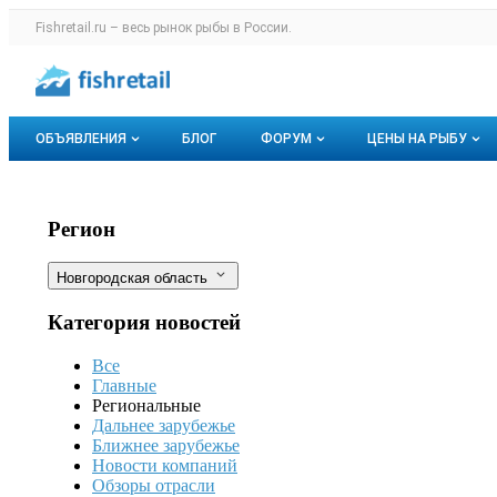
Раздел навигации по сайту fishretail.r
Fishretail.ru – весь
рынок рыбы
в России.
Авторизация и меню пользователя
Навигация по разделам сайта fishretail.ru
ОБЪЯВЛЕНИЯ
БЛОГ
ФОРУМ
ЦЕНЫ НА РЫБУ
Объявления
Все темы
О мониторингах
Первый экспорт живого камчатского
Фильтры
Регион
Горячее предложение
Избранные
Актуальные мо
Новгородская область
Мои объявления
С моим участием
Динамика цен
Категория новостей
Отзывы
Все
Главные
Региональные
Дальнее зарубежье
Ближнее зарубежье
Новости компаний
Обзоры отрасли