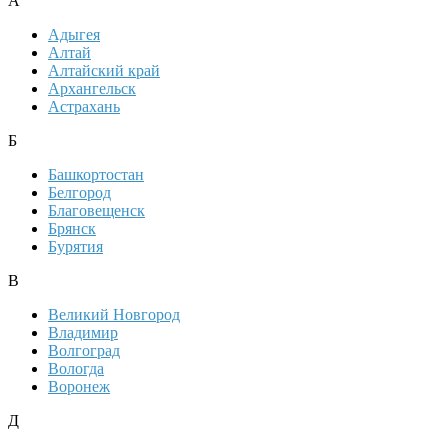
А
Адыгея
Алтай
Алтайский край
Архангельск
Астрахань
Б
Башкортостан
Белгород
Благовещенск
Брянск
Бурятия
В
Великий Новгород
Владимир
Волгоград
Вологда
Воронеж
Д