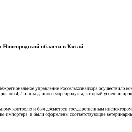
з Новгородской области в Китай
е межрегиональное управление Россельхознадзора осуществило ко
ировано 4,2 тонны данного морепродукта, который успешно про
льному контролю и был досмотрен государственным инспектором.
аны-импортера, и были оформлены соответствующие ветеринарн