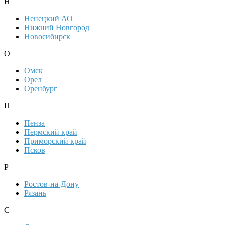
Н
Ненецкий АО
Нижний Новгород
Новосибирск
О
Омск
Орел
Оренбург
П
Пенза
Пермский край
Приморский край
Псков
Р
Ростов-на-Дону
Рязань
С