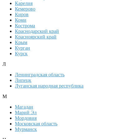
Карелия
Кемерово
Киров
Коми
Кострома
Краснодарский край
Красноярский край
Крым
Курган
Курск
Л
Ленинградская область
Липецк
Луганская народная республика
М
Магадан
Марий Эл
Мордовия
Московская область
Мурманск