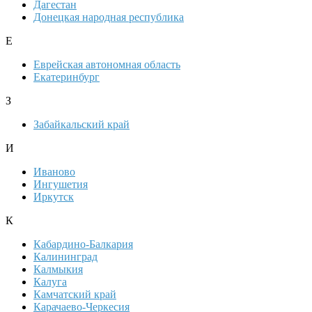
Дагестан
Донецкая народная республика
Е
Еврейская автономная область
Екатеринбург
З
Забайкальский край
И
Иваново
Ингушетия
Иркутск
К
Кабардино-Балкария
Калининград
Калмыкия
Калуга
Камчатский край
Карачаево-Черкесия