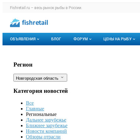
Раздел навигации по сайту fishretail.r
Fishretail.ru – весь
рынок рыбы
в России.
Авторизация и меню пользователя
Навигация по разделам сайта fishretail.ru
ОБЪЯВЛЕНИЯ
БЛОГ
ФОРУМ
ЦЕНЫ НА РЫБУ
Объявления
Все темы
О мониторингах
Контроль экспорта рыбо- и морепрод
Фильтры
Регион
Горячее предложение
Избранные
Актуальные мо
Новгородская область
Мои объявления
С моим участием
Динамика цен
Категория новостей
Отзывы
Все
Главные
Региональные
Дальнее зарубежье
Ближнее зарубежье
Новости компаний
Обзоры отрасли