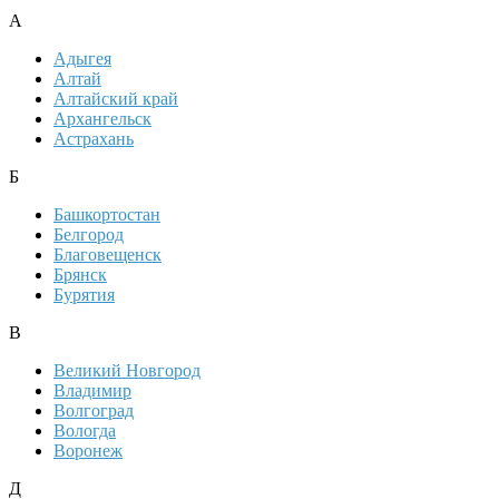
А
Адыгея
Алтай
Алтайский край
Архангельск
Астрахань
Б
Башкортостан
Белгород
Благовещенск
Брянск
Бурятия
В
Великий Новгород
Владимир
Волгоград
Вологда
Воронеж
Д