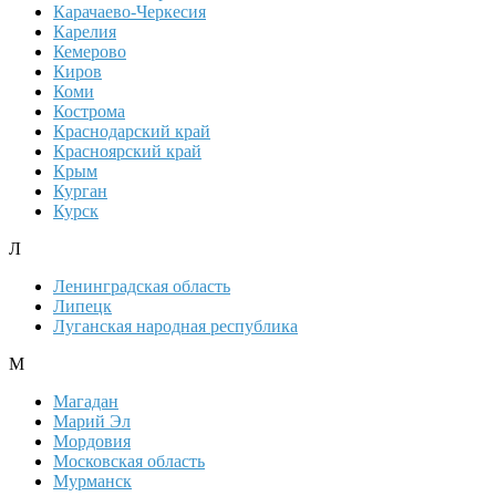
Карачаево-Черкесия
Карелия
Кемерово
Киров
Коми
Кострома
Краснодарский край
Красноярский край
Крым
Курган
Курск
Л
Ленинградская область
Липецк
Луганская народная республика
М
Магадан
Марий Эл
Мордовия
Московская область
Мурманск