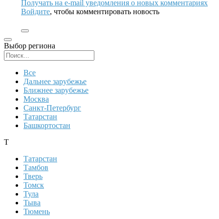
Получать на e‑mail уведомления о новых комментариях
Войдите
, чтобы комментировать новость
Выбор региона
Поиск региона
Все
Дальнее зарубежье
Ближнее зарубежье
Москва
Санкт-Петербург
Татарстан
Башкортостан
Т
Татарстан
Тамбов
Тверь
Томск
Тула
Тыва
Тюмень