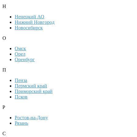
Н
Ненецкий АО
Нижний Новгород
Новосибирск
О
Омск
Орел
Оренбург
П
Пенза
Пермский край
Приморский край
Псков
Р
Ростов-на-Дону
Рязань
С