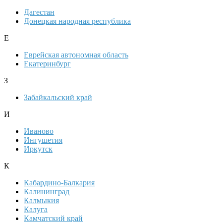
Дагестан
Донецкая народная республика
Е
Еврейская автономная область
Екатеринбург
З
Забайкальский край
И
Иваново
Ингушетия
Иркутск
К
Кабардино-Балкария
Калининград
Калмыкия
Калуга
Камчатский край